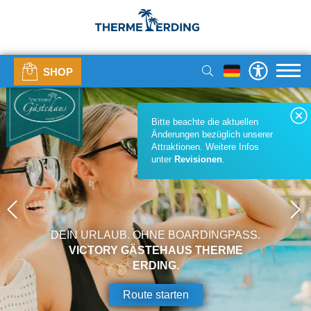
SHOP
Bitte beachte die aktuellen
Änderungen bezüglich unserer
Attraktionen. Weitere Infos
unter
Revisionen
.
DEIN URLAUB. OHNE BOARDINGPASS.
VICTORY GÄSTEHAUS THERME
ERDING.
Route starten