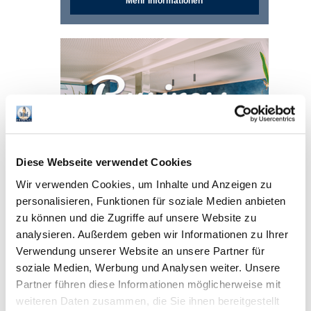
Mehr Informationen
Diese Webseite verwendet Cookies
Wir verwenden Cookies, um Inhalte und Anzeigen zu
Business-Rate
personalisieren, Funktionen für soziale Medien anbieten
zu können und die Zugriffe auf unsere Website zu
Anreisetag
täglich
analysieren. Außerdem geben wir Informationen zu Ihrer
Aufenthalt
Übernachtung für eine
Verwendung unserer Website an unsere Partner für
Person
soziale Medien, Werbung und Analysen weiter. Unsere
Preis
ab 99 € pro Nacht
Partner führen diese Informationen möglicherweise mit
Angebotsbeschreibung
weiteren Daten zusammen, die Sie ihnen bereitgestellt