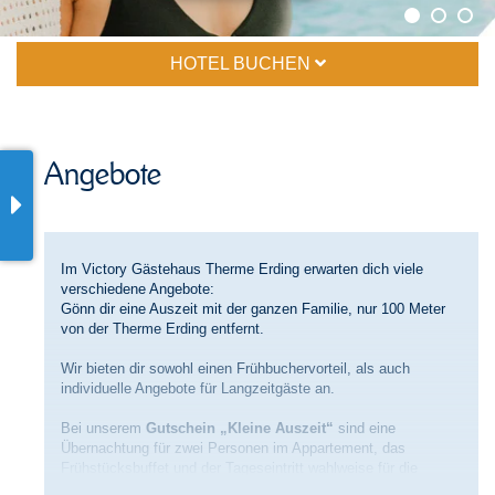
HOTEL BUCHEN
Angebote
Im Victory Gästehaus Therme Erding erwarten dich viele
verschiedene Angebote:
Gönn dir eine Auszeit mit der ganzen Familie, nur 100 Meter
von der Therme Erding entfernt.
Wir bieten dir sowohl einen Frühbuchervorteil, als auch
individuelle Angebote für Langzeitgäste an.
Bei unserem
Gutschein „Kleine Auszeit“
sind eine
Übernachtung für zwei Personen im Appartement, das
Frühstücksbuffet und der Tageseintritt wahlweise für die
Therme oder die ganze Thermenwelt bereits inkludiert.