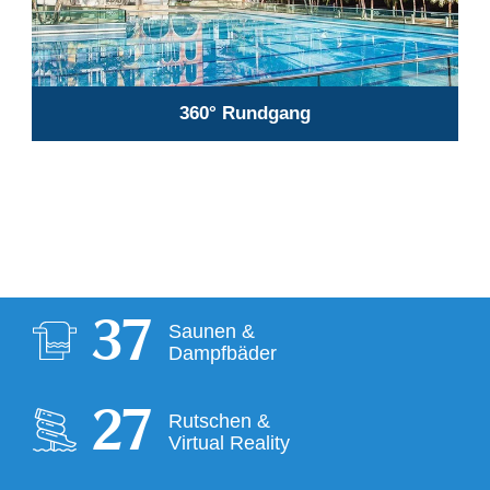
360° Rundgang
38
Saunen &
Dampfbäder
28
Rutschen &
Virtual Reality