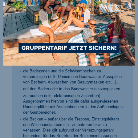
den Barfußgang vor den Garderobenschränken, die
Duschräume, sowie den gesamten Gastbereich mit
Straßenschuhen zu betreten.
sich zu rasieren oder die Haare zu färben.
Pediküre/ Maniküre außerhalb der dafür vorgesehenen
Behandlungsräume durchzuführen.
Speisen und Getränke (insbesondere alkoholische
Getränke) sowie Gegenstände, die unter
Gewalteinwirkung leicht zerbrechen (z.B. Glas,
Porzellan) mitzubringen.
Waffen oder Werkzeuge in die Anlage zu bringen.
die Badezonen und die Schwimmbecken zu
verunreinigen (z.B. Urinieren in Badewasser, Ausspülen
von Bechern, Abwaschen von Beautymasken etc…).
auf den Boden oder in das Badewasser auszuspucken.
zu rauchen (inkl. elektronischen Zigaretten).
Ausgenommen hiervon sind die dafür ausgewiesenen
Raucherplätze mit Aschenbechern in den Außenanlagen
der Gastbereiche).
die Becken – außer über die Treppen, Einstiegsleitern
den Wellenauslaufbereich– zu betreten bzw. zu
verlassen. Dies gilt aufgrund der Verletzungsgefahr
besonders für das Betreten der Beckeneinfassungen