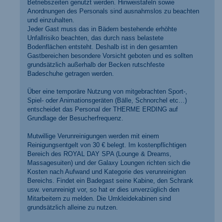
Betriebszeiten genutzt werden. Hinweistafeln sowie
Anordnungen des Personals sind ausnahmslos zu beachten
und einzuhalten.
Jeder Gast muss das in Bädern bestehende erhöhte
Unfallrisiko beachten, das durch nass belastete
Bodenflächen entsteht. Deshalb ist in den gesamten
Gastbereichen besondere Vorsicht geboten und es sollten
grundsätzlich außerhalb der Becken rutschfeste
Badeschuhe getragen werden.
Über eine temporäre Nutzung von mitgebrachten Sport-,
Spiel- oder Animationsgeräten (Bälle, Schnorchel etc…)
entscheidet das Personal der THERME ERDING auf
Grundlage der Besucherfrequenz.
Mutwillige Verunreinigungen werden mit einem
Reinigungsentgelt von 30 € belegt. Im kostenpflichtigen
Bereich des ROYAL DAY SPA (Lounge & Dreams,
Massagesuiten) und der Galaxy Loungen richten sich die
Kosten nach Aufwand und Kategorie des verunreinigten
Bereichs. Findet ein Badegast seine Kabine, den Schrank
usw. verunreinigt vor, so hat er dies unverzüglich den
Mitarbeitern zu melden. Die Umkleidekabinen sind
grundsätzlich alleine zu nutzen.