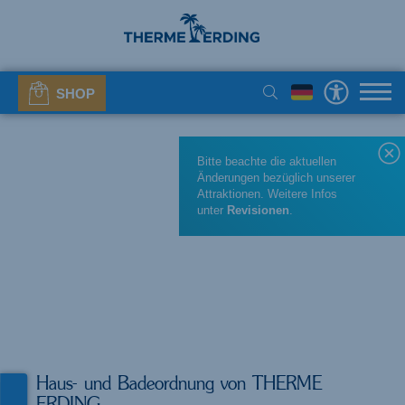
SHOP
Bitte beachte die aktuellen
Änderungen bezüglich unserer
Attraktionen. Weitere Infos
unter
Revisionen
.
Haus- und Badeordnung von THERME
ERDING