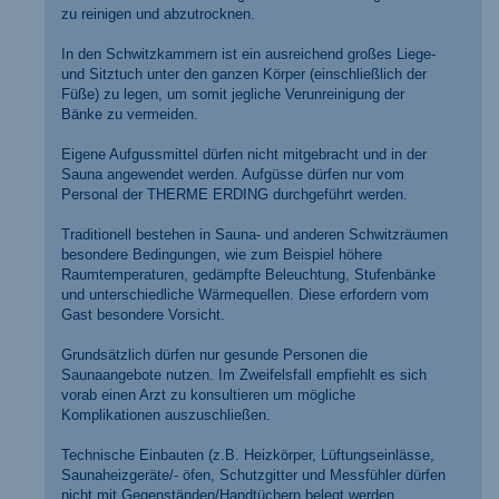
zu reinigen und abzutrocknen.
In den Schwitzkammern ist ein ausreichend großes Liege-
und Sitztuch unter den ganzen Körper (einschließlich der
Füße) zu legen, um somit jegliche Verunreinigung der
Bänke zu vermeiden.
Eigene Aufgussmittel dürfen nicht mitgebracht und in der
Sauna angewendet werden. Aufgüsse dürfen nur vom
Personal der THERME ERDING durchgeführt werden.
Traditionell bestehen in Sauna- und anderen Schwitzräumen
besondere Bedingungen, wie zum Beispiel höhere
Raumtemperaturen, gedämpfte Beleuchtung, Stufenbänke
und unterschiedliche Wärmequellen. Diese erfordern vom
Gast besondere Vorsicht.
Grundsätzlich dürfen nur gesunde Personen die
Saunaangebote nutzen. Im Zweifelsfall empfiehlt es sich
vorab einen Arzt zu konsultieren um mögliche
Komplikationen auszuschließen.
Technische Einbauten (z.B. Heizkörper, Lüftungseinlässe,
Saunaheizgeräte/- öfen, Schutzgitter und Messfühler dürfen
nicht mit Gegenständen/Handtüchern belegt werden