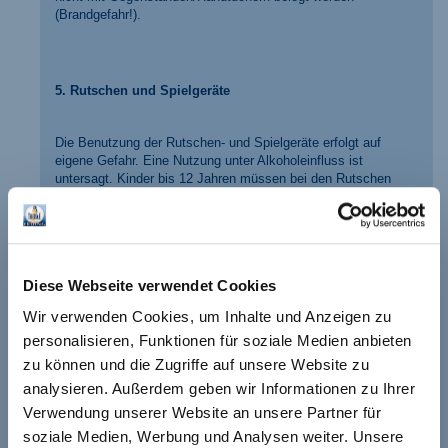
(Brandgefahr!).
5. Rutschen und Spielgeräte
Die Benutzung der Rutschen- und Spielgeräte erfolgt auf
eigene Gefahr. Eine Nutzung unter Alkoholeinfluss ist
untersagt. Kinder bis 12 Jahren müssen bei den Rutschen
stets von den Eltern oder einer geeigneten und
verantwortlichen Person beaufsichtigt werden.
Die Regeln und Anweisungen auf Hinweistafeln am
Rutschenanfang oder Spielgeräten sind bei Benutzung
Diese Webseite verwendet Cookies
ausnahmslos zu beachten und einzuhalten.
Wir verwenden Cookies, um Inhalte und Anzeigen zu
Nichtschwimmern ist die Benutzung der roten und
personalisieren, Funktionen für soziale Medien anbieten
schwarzen Rutschen untersagt. Die blau gekennzeichneten
Rutschen dürfen Nichtschwimmer nur mit Schwimmhilfen
zu können und die Zugriffe auf unsere Website zu
benutzen.
analysieren. Außerdem geben wir Informationen zu Ihrer
Verwendung unserer Website an unsere Partner für
Insbesondere ist zu beachten:
soziale Medien, Werbung und Analysen weiter. Unsere