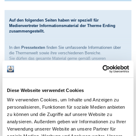
Auf den folgenden Seiten haben wir speziell für
Medienvertreter Informationsmaterial der Therme Erding
zusammengestellt.
In den
Pressetexten
finden Sie umfassende Informationen über
die Thermenwelt sowie ihre verschiedenen Bereiche.
Sie dürfen das gesamte Material gerne gemäß unseren
Nutzungsrechten verwenden.
In unserer Rubrik
Pressemitteilungen
informieren wir Sie über
Neuigkeiten, aktuelle Ereignisse und Veranstaltungen.
Diese Webseite verwendet Cookies
Unsere
Pressefotos
stehen Ihnen
nach erfolgreicher
Registrierung und Anmeldung in unserem Presseportal
zur
Wir verwenden Cookies, um Inhalte und Anzeigen zu
Verfügung.
personalisieren, Funktionen für soziale Medien anbieten
Den Login- und Registrierungsbereich finden Sie am unteren Ende
Pressetexte Therme Erding
dieser Webseite.
zu können und die Zugriffe auf unsere Website zu
analysieren. Außerdem geben wir Informationen zu Ihrer
Wir wünschen Ihnen eine spannende Recherche und stehen Ihnen
Therme Erding: Urlaubsparadies mit
Verwendung unserer Website an unsere Partner für
bei allen redaktionellen Fragen gerne zur Verfügung! Untenstehend
Sommergarantie
finden Sie unsere Kontaktdaten.