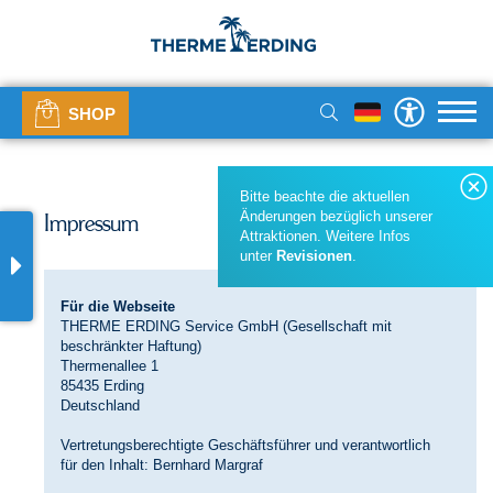
SHOP
Bitte beachte die aktuellen
Änderungen bezüglich unserer
Impressum
Attraktionen. Weitere Infos
unter
Revisionen
.
Für die Webseite
THERME ERDING Service GmbH (Gesellschaft mit
beschränkter Haftung)
Thermenallee 1
85435 Erding
Deutschland
Vertretungsberechtigte Geschäftsführer und verantwortlich
für den Inhalt: Bernhard Margraf