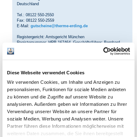
Deutschland
Tel.: 08122 550-2550
Fax: 08122 550-2559
E-Mail:
gutscheine@therme-erding.de
Registergericht: Amtsgericht München
Registernummer: HRB 167464 Geschäftsführer: Bernhard
Margraf
Umsatzsteuer-Identifikationsnummer gemäß § 27 a
Umsatzsteuergesetz: DE 254792197
Plattform der EU-Kommission zur Online-Streitbeilegung:
Diese Webseite verwendet Cookies
http://ec.europa.eu/consumers/odr
Wir verwenden Cookies, um Inhalte und Anzeigen zu
Wir sind zur Teilnahme an einem Streitbeilegungsverfahren
personalisieren, Funktionen für soziale Medien anbieten
vor einer Verbraucherschlichtungsstelle weder verpflichtet
zu können und die Zugriffe auf unsere Website zu
noch bereit.
analysieren. Außerdem geben wir Informationen zu Ihrer
Verwendung unserer Website an unsere Partner für
Kontakt Therme Erding
soziale Medien, Werbung und Analysen weiter. Unsere
Telefon: 08122 550-0
Telefax: 08122 550-2219
Partner führen diese Informationen möglicherweise mit
E-Mail:
kundenservice@therme-erding.de
weiteren Daten zusammen, die Sie ihnen bereitgestellt