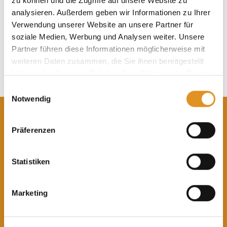
zu können und die Zugriffe auf unsere Website zu
analysieren. Außerdem geben wir Informationen zu Ihrer
Verwendung unserer Website an unsere Partner für
soziale Medien, Werbung und Analysen weiter. Unsere
Partner führen diese Informationen möglicherweise mit
weiteren Daten zusammen, die Sie ihnen bereitgestellt
haben oder die sie im Rahmen Ihrer Nutzung der Dienste
gesammelt haben. Sie geben Einwilligung zu unseren
Einwilligungsauswahl
Cookies, wenn Sie unsere Webseite weiterhin nutzen.
Notwendig
Aktuelle Angebote im Onlineshop
Präferenzen
Statistiken
Marketing