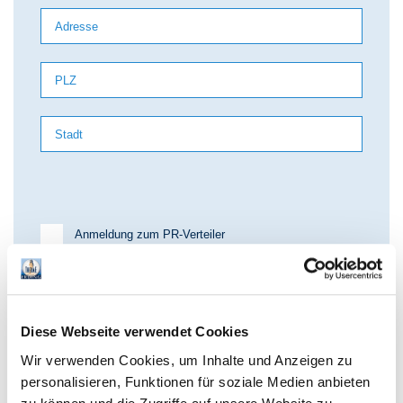
Anmeldung zum PR-Verteiler
Anmeldung zum TE-Newsletter
Diese Webseite verwendet Cookies
Ja, ich akzeptiere die
Wir verwenden Cookies, um Inhalte und Anzeigen zu
Datenschutzbestimmungen
und stimme der
personalisieren, Funktionen für soziale Medien anbieten
Verarbeitung meiner personenbezogenen Daten
zu.
*