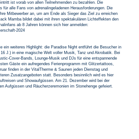
ntritt ist vorab von allen Teilnehmenden zu bezahlen. Die
s für alle Fans von adrenalingeladenen Herausforderungen. Die
ihre Mitbewerber an, um am Ende als Sieger das Ziel zu erreichen
ack Mamba bildet dabei mit ihren spektakulären Lichteffekten den
renalinfans ab 8 Jahren können sich hier anmelden:
terschaft-2024
ein weiteres Highlight: die Paradise Night entführt die Besucher in
16 J.) in eine magische Welt voller Musik, Tanz und Akrobatik. Bei
ustic-Cover-Bands, Lounge-Musik und DJs für eine entspannende
nsten Gäste ein aufregendes Ferienprogramm mit Glitzertattoos,
ruar finden in der VitalTherme & Saunen jeden Dienstag und
eren Zusatzangeboten statt. Besonders besinnlich wird es hier
uftreisen und Showaufgüssen. Am 21. Dezember wird bei der
hen Aufgüssen und Räucherzeremonien im Stonehenge gefeiert.