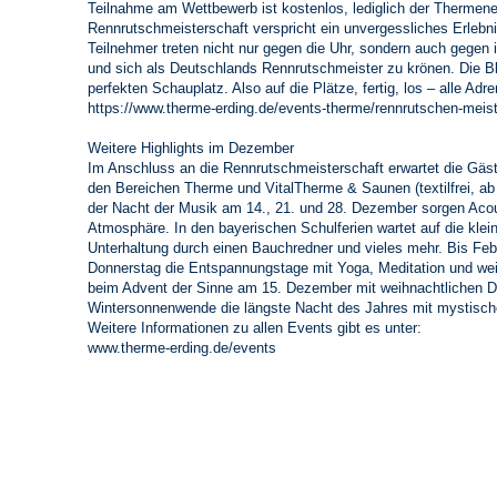
Teilnahme am Wettbewerb ist kostenlos, lediglich der Thermenei
Rennrutschmeisterschaft verspricht ein unvergessliches Erlebni
Teilnehmer treten nicht nur gegen die Uhr, sondern auch gegen 
und sich als Deutschlands Rennrutschmeister zu krönen. Die Bl
perfekten Schauplatz. Also auf die Plätze, fertig, los – alle Ad
https://www.therme-erding.de/events-therme/rennrutschen-meis
Weitere Highlights im Dezember
Im Anschluss an die Rennrutschmeisterschaft erwartet die Gäste 
den Bereichen Therme und VitalTherme & Saunen (textilfrei, ab 
der Nacht der Musik am 14., 21. und 28. Dezember sorgen Aco
Atmosphäre. In den bayerischen Schulferien wartet auf die klei
Unterhaltung durch einen Bauchredner und vieles mehr. Bis Feb
Donnerstag die Entspannungstage mit Yoga, Meditation und weit
beim Advent der Sinne am 15. Dezember mit weihnachtlichen D
Wintersonnenwende die längste Nacht des Jahres mit mystisc
Weitere Informationen zu allen Events gibt es unter:
www.therme-erding.de/events