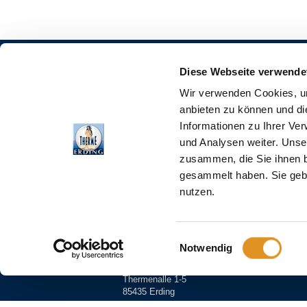
Diese Webseite verwende
Wir verwenden Cookies, um
PRESSEKONTAKT
anbieten zu können und di
Informationen zu Ihrer Ve
und Analysen weiter. Unse
Sie haben Fragen zu Ihrer Recherche? - Gerne
zusammen, die Sie ihnen b
unseren Pressethemen innerhalb unserer Büroz
gesammelt haben. Sie gebe
18 Uhr.
nutzen.
presse@therme-erding.de
Bei Fragen zur Therme Erding oder zum Hotel V
Einwilligungsauswahl
Stefanie Dehmelt telefonisch unter
+49 (0) 812
Notwendig
THERME ERDING
Thermenalle 1-5
85435 Erding