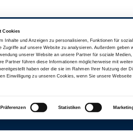
t Cookies
 Inhalte und Anzeigen zu personalisieren, Funktionen für sozia
e Zugriffe auf unsere Website zu analysieren. Außerdem geben w
rwendung unserer Website an unsere Partner für soziale Medien
re Partner führen diese Informationen möglicherweise mit weite
 beantworten wir Ihre Fragen zu
ereitgestellt haben oder die sie im Rahmen Ihrer Nutzung der D
eiten Montag bis Freitag 9 Uhr bis
n Einwilligung zu unseren Cookies, wenn Sie unsere Webseite 
ictory kontaktieren Sie bitte Frau
2 - 550 - 1033
.
Präferenzen
Statistiken
Marketin