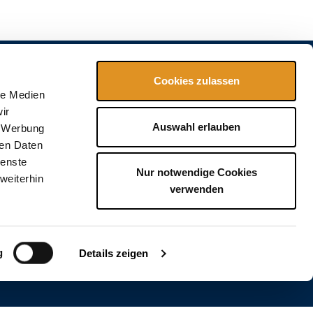
Cookies zulassen
le Medien
ir
Auswahl erlauben
, Werbung
ren Daten
ienste
Nur notwendige Cookies
weiterhin
verwenden
g
Details zeigen