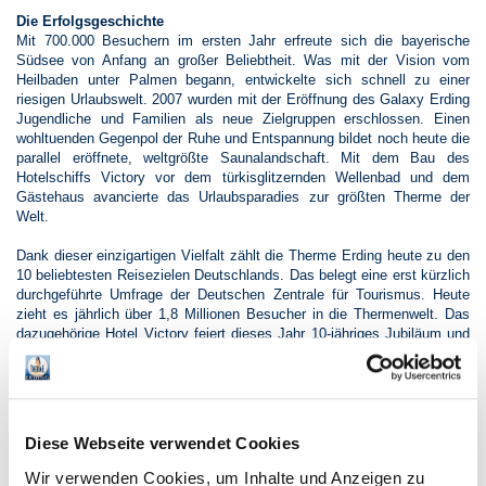
Die Erfolgsgeschichte
Mit 700.000 Besuchern im ersten Jahr erfreute sich die bayerische
Südsee von Anfang an großer Beliebtheit. Was mit der Vision vom
Heilbaden unter Palmen begann, entwickelte sich schnell zu einer
riesigen Urlaubswelt. 2007 wurden mit der Eröffnung des Galaxy Erding
Jugendliche und Familien als neue Zielgruppen erschlossen. Einen
wohltuenden Gegenpol der Ruhe und Entspannung bildet noch heute die
parallel eröffnete, weltgrößte Saunalandschaft. Mit dem Bau des
Hotelschiffs Victory vor dem türkisglitzernden Wellenbad und dem
Gästehaus avancierte das Urlaubsparadies zur größten Therme der
Welt.
Dank dieser einzigartigen Vielfalt zählt die Therme Erding heute zu den
10 beliebtesten Reisezielen Deutschlands. Das belegt eine erst kürzlich
durchgeführte Umfrage der Deutschen Zentrale für Tourismus. Heute
zieht es jährlich über 1,8 Millionen Besucher in die Thermenwelt. Das
dazugehörige Hotel Victory feiert dieses Jahr 10-jähriges Jubiläum und
glänzt mit einer durchschnittlichen Auslastung von 90 Prozent. Die
Kombination aus über 500 echten Großpalmen, 34 Grad warmen
Thermalheilwasser, atemberaubenden Rutschen sowie 35 Saunen und
Dampfbädern begeistert Groß und Klein. Darüber hinaus überzeugt die
Therme Erding mit jährlich über 100 Eventtagen und einem einzigartigen
Diese Webseite verwendet Cookies
Zusatzangebot. „Weil wir heute spüren und erschaffen, was unser Gast
sich morgen wünscht, sind wir Marktführer unserer Branche“, so
Wir verwenden Cookies, um Inhalte und Anzeigen zu