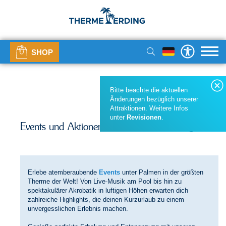
SHOP
Bitte beachte die aktuellen
Änderungen bezüglich unserer
Attraktionen. Weitere Infos
unter
Revisionen
.
Um das Video zu sehen, aktivieren Sie bitte die Marketing-Cookies.
Events und Aktionen in der Therme Erding
COOKIES AKZEPTIEREN
Erlebe atemberaubende
Events
unter Palmen in der größten
Therme der Welt! Von Live-Musik am Pool bis hin zu
spektakulärer Akrobatik in luftigen Höhen erwarten dich
zahlreiche Highlights, die deinen Kurzurlaub zu einem
unvergesslichen Erlebnis machen.