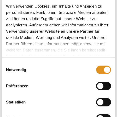
Wir verwenden Cookies, um Inhalte und Anzeigen zu
personalisieren, Funktionen für soziale Medien anbieten
zu können und die Zugriffe auf unsere Website zu
analysieren. Außerdem geben wir Informationen zu Ihrer
Verwendung unserer Website an unsere Partner für
soziale Medien, Werbung und Analysen weiter. Unsere
Fr
11.09.2026
Fr
11.12.2026
Partner führen diese Informationen möglicherweise mit
weiteren Daten zusammen, die Sie ihnen bereitgestellt
haben oder die sie im Rahmen Ihrer Nutzung der Dienste
gesammelt haben. Sie geben Einwilligung zu unseren
Einwilligungsauswahl
Cookies, wenn Sie unsere Webseite weiterhin nutzen.
Notwendig
Präferenzen
Statistiken