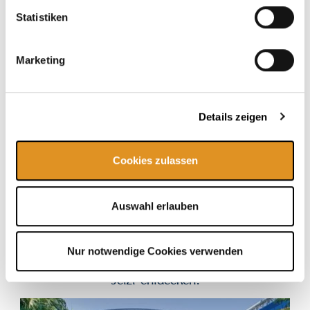
Buche eine Auszeit unter Palmen und lass dich in der
Statistiken
größten Therme der Welt, die sich nur 150 Meter gegenüber
dem Gästehaus befindet, verwöhnen! Genieße
einen fruchtigen Cocktail an der Poolbar, liefere dir
Marketing
actionreiche Rutschduelle auf unseren 28 Galaxy Rutschen
und entspanne bei einem heißen Saunagang in einer
unserer 35 Saunen und Dampfbäder.
Details zeigen
Jetzt buchen
Cookies zulassen
Auswahl erlauben
Nur notwendige Cookies verwenden
Jetzt entdecken!