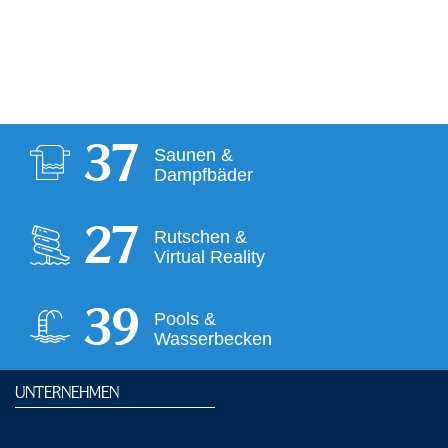
38
Saunen &
Dampfbäder
28
Rutschen &
Virtual Reality
40
Pools &
Wasserbecken
UNTERNEHMEN