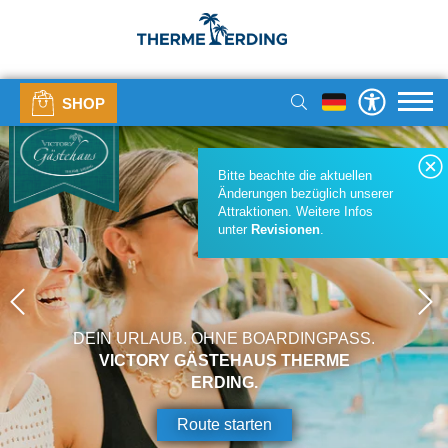
SHOP
Bitte beachte die aktuellen
Änderungen bezüglich unserer
Attraktionen. Weitere Infos
unter
Revisionen
.
DEIN URLAUB. OHNE BOARDINGPASS.
VICTORY GÄSTEHAUS THERME
ERDING.
Route starten