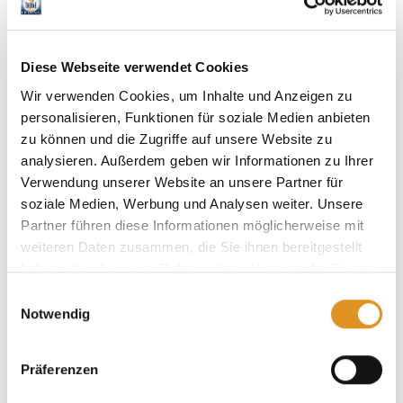
Haustiere
Diese Webseite verwendet Cookies
Wir verwenden Cookies, um Inhalte und Anzeigen zu
Jetzt Aufenthalt im Victory Gästehaus
personalisieren, Funktionen für soziale Medien anbieten
Therme Erding buchen!
zu können und die Zugriffe auf unsere Website zu
analysieren. Außerdem geben wir Informationen zu Ihrer
Verwendung unserer Website an unsere Partner für
soziale Medien, Werbung und Analysen weiter. Unsere
Partner führen diese Informationen möglicherweise mit
weiteren Daten zusammen, die Sie ihnen bereitgestellt
haben oder die sie im Rahmen Ihrer Nutzung der Dienste
gesammelt haben. Sie geben Einwilligung zu unseren
Einwilligungsauswahl
Cookies, wenn Sie unsere Webseite weiterhin nutzen.
Notwendig
Präferenzen