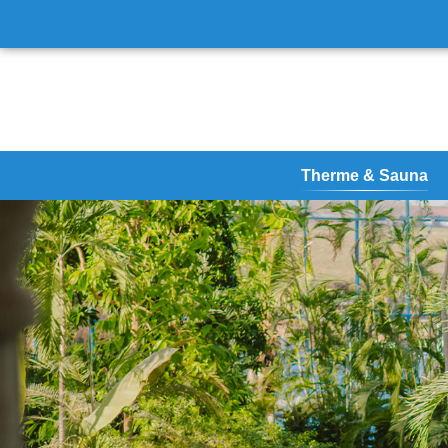
Therme & Sauna
Therme
VitalOase
VitalTherme & Saune
Virtueller Rundgang & 
Dein Thermensommer
Therme Erding - Futur