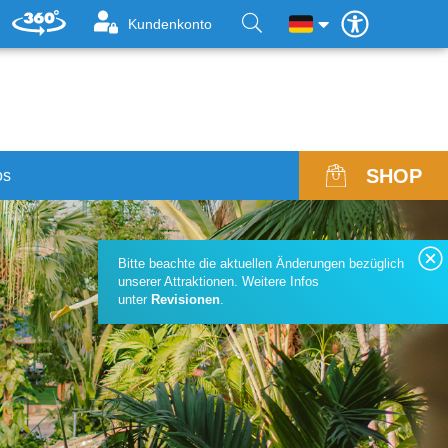
Kundenkonto
SHOP
os
reise, Öffnungszeiten & Revisionen
Eintrittsgutscheine Großa
Bitte beachte die aktuellen Änderungen bezüglich
nline Reservierung
Gruppentarife
unserer Attraktionen. Weitere Infos
unter
Revisionen
.
äufige Fragen
Presseportal
undbüro
Teilnahmebedingungen
ewsletter