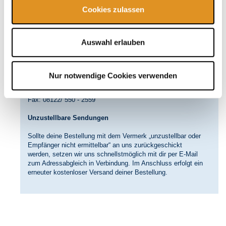
Service GmbH in Verbindung zu setzen, wenn er die
Cookies zulassen
gekauften Artikel nicht innerhalb von zwei Wochen nach
Auftragserteilung erhalten hat.
Auswahl erlauben
Kontakt unter:
THERME ERDING Service GmbH
Gutscheinverwaltung
Thermenallee 1
Nur notwendige Cookies verwenden
85435 Erding
E-Mail:
gutscheine@therme-erding.de
Fax: 08122/ 550 - 2559
Unzustellbare Sendungen
Sollte deine Bestellung mit dem Vermerk „unzustellbar oder
Empfänger nicht ermittelbar“ an uns zurückgeschickt
werden, setzen wir uns schnellstmöglich mit dir per E-Mail
zum Adressabgleich in Verbindung. Im Anschluss erfolgt ein
erneuter kostenloser Versand deiner Bestellung.