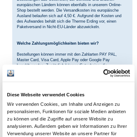
europäischen Ländern können ebenfalls in unserem Online-
Shop bestellt werden. Die Versandkosten ins europäische
Ausland belaufen sich auf 4,50 €. Aufgrund der Kosten und
des Aufwandes behält sich die Therme Erding vor, einen
Paketversand in Nicht-EU-Länder abzuwickeln.
Welche Zahlungsmöglichkeiten bieten wir?
Bestellungen können immer mit den Zahlarten PAY PAL,
Master Card, Visa Card, Apple Pay oder Google Pay
bezahlt werden. Zusätzlich können Gutscheine, die
postalisch versandt werden, mit Amazon Pay bezahlt
werden.
Die folgende Übersicht veranschaulicht die
Zahlungsmöglichkeiten:
Diese Webseite verwendet Cookies
Wir verwenden Cookies, um Inhalte und Anzeigen zu
personalisieren, Funktionen für soziale Medien anbieten
zu können und die Zugriffe auf unsere Website zu
Visa/
PayPal
Amazon
Apple
analysieren. Außerdem geben wir Informationen zu Ihrer
Mastercard
Pay
Pay
Verwendung unserer Website an unsere Partner für