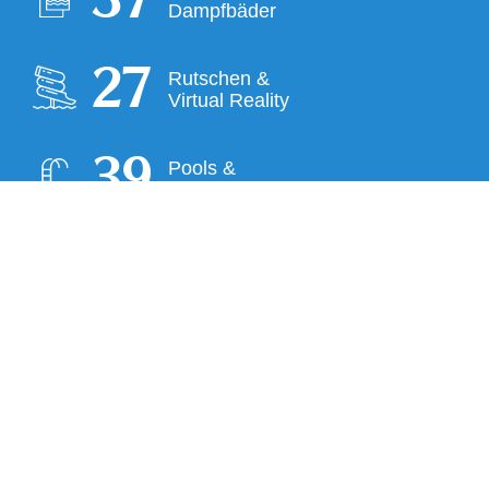
38
Dampfbäder
28
Rutschen &
Virtual Reality
39
Pools &
Wasserbecken
UNTERNEHMEN
Haus- und Badeordnung
Karriere
Presse
Partner-Hotels
Partner in der Galeria