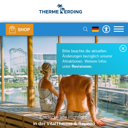
SHOP
Bitte beachte die aktuellen
Änderungen bezüglich unserer
Attraktionen. Weitere Infos
unter
Revisionen
.
Entdecke alle Highlights
in der VitalTherme & Saunen