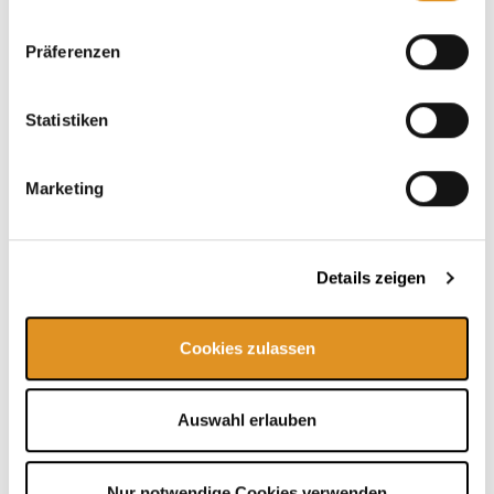
Präferenzen
Statistiken
Marketing
Hinweis Übertritt in die VitalTherme &
Saunen
Nach den Umkleiden führt dich dein Weg zunächst durch
Details zeigen
den textilen Wellnessbereich
VitalOase
(ab 16 Jahren).
Bitte denke daher bei einem Besuch der VitalTherme &
Saunen (textilfrei, ab 16 Jahren) daran, von den Duschen
Cookies zulassen
bis zum Drehkreuz für den Übertritt in die VitalTherme &
Saunen Badekleidung zu tragen oder dich mit einem
Handtuch/Bademantel zu bedecken. Für den Wechsel
zwischen textilem und textilfreien Bereich stehen dir
Auswahl erlauben
Ablagen zur Verfügung.
Nur notwendige Cookies verwenden