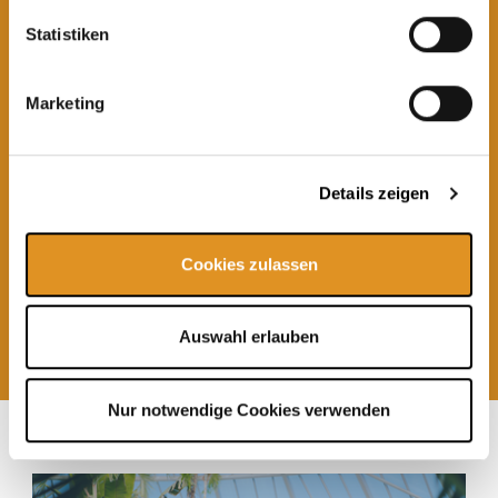
Statistiken
Marketing
Details zeigen
Cookies zulassen
Eintrittsgutscheine
ab 25,00 €
Auswahl erlauben
Weitere
Angebote
Nur notwendige Cookies verwenden
Unsere Tipps