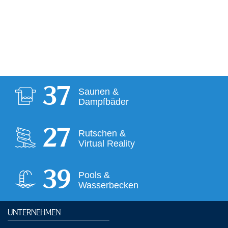
37
Saunen &
Dampfbäder
28
Rutschen &
Virtual Reality
39
Pools &
Wasserbecken
UNTERNEHMEN