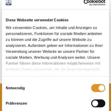
Stärkung des Immunsystems
Diese Webseite verwendet Cookies
Wir verwenden Cookies, um Inhalte und Anzeigen zu
Jetzt Shop-Angebote entdecken!
personalisieren, Funktionen für soziale Medien anbieten
Zum Onlineshop
zu können und die Zugriffe auf unsere Website zu
analysieren. Außerdem geben wir Informationen zu Ihrer
Verwendung unserer Website an unsere Partner für
soziale Medien, Werbung und Analysen weiter. Unsere
Partner führen diese Informationen möglicherweise mit
weiteren Daten zusammen, die Sie ihnen bereitgestellt
haben oder die sie im Rahmen Ihrer Nutzung der Dienste
gesammelt haben. Sie geben Einwilligung zu unseren
Einwilligungsauswahl
Cookies, wenn Sie unsere Webseite weiterhin nutzen.
Notwendig
Aktuelle Angebote im Onlineshop
Präferenzen