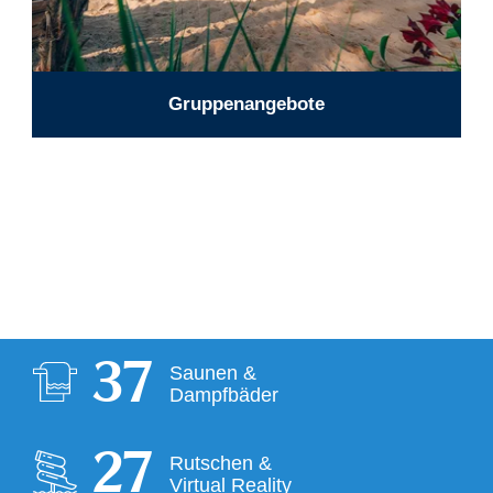
Gruppenangebote
38
Saunen &
Dampfbäder
28
Rutschen &
Virtual Reality