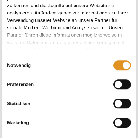
zu können und die Zugriffe auf unsere Website zu
analysieren. Außerdem geben wir Informationen zu Ihrer
Verwendung unserer Website an unsere Partner für
soziale Medien, Werbung und Analysen weiter. Unsere
Partner führen diese Informationen möglicherweise mit
weiteren Daten zusammen, die Sie ihnen bereitgestellt
haben oder die sie im Rahmen Ihrer Nutzung der Dienste
gesammelt haben. Sie geben Einwilligung zu unseren
Einwilligungsauswahl
Cookies, wenn Sie unsere Webseite weiterhin nutzen.
Notwendig
Präferenzen
Statistiken
Massage & Beauty
In unserem Spa Menu findest du klassische Massagen, aber
Marketing
auch extravagante Treatments aus aller Welt. Lass dich in die
exotische Welt der orientalischen Badekultur entführen oder
genieße wohltuende ayurvedische Anwendungen und vieles