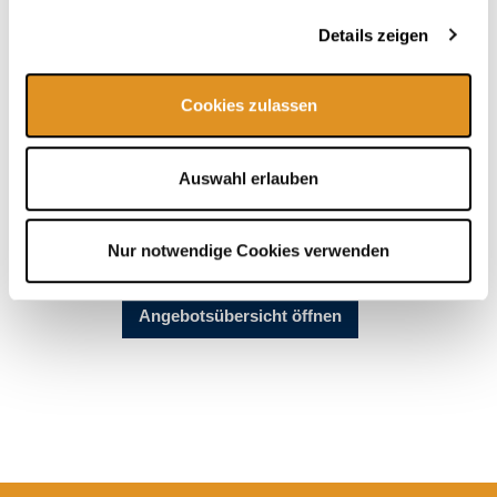
mehr. Entdecke auch unsere
Hamam Anwendungen
und
Details zeigen
tauche ab in orientalische Welten.
Wir sind im Bereich
VitalTherme & Saunen
(textilfrei, ab 16
J.) gegenüber des Restaurants Veneziano zu finden.
Cookies zulassen
Erreichbar täglich von 10-18 Uhr
+49 (0) 8122 - 550 4350
Auswahl erlauben
Massage Buchungen nur per E-Mail möglich!
Nur notwendige Cookies verwenden
Jetzt Massage buchen!
Angebotsübersicht öffnen