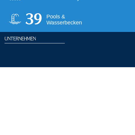
40
Pools &
Wasserbecken
UNTERNEHMEN
Haus- und Badeordnung
Karriere
Presse
Partner-Hotels
Partner in der Galeria
Partner-Links