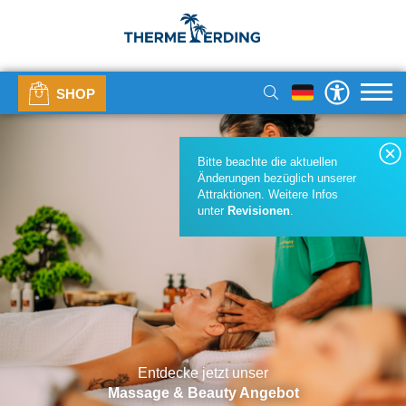
SHOP
Bitte beachte die aktuellen
Änderungen bezüglich unserer
Attraktionen. Weitere Infos
unter
Revisionen
.
Entdecke jetzt unser
Massage & Beauty Angebot