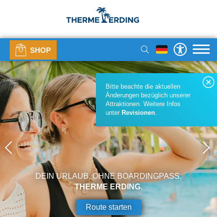
SHOP
Bitte beachte die aktuellen
Änderungen bezüglich unserer
Attraktionen. Weitere Infos
unter
Revisionen
.
DEIN URLAUB. OHNE BOARDINGPASS.
THERME ERDING.
Route starten