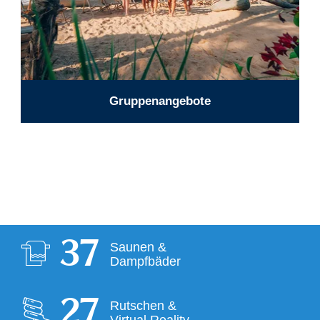
Gruppenangebote
38
Saunen &
Dampfbäder
28
Rutschen &