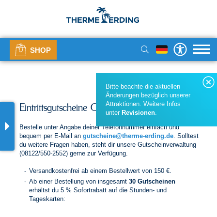
SHOP
Bitte beachte die aktuellen
Änderungen bezüglich unserer
Attraktionen. Weitere Infos
Eintrittsgutscheine Großabnehmer
unter
Revisionen
.
Bestelle unter Angabe deiner Telefonnummer einfach und
bequem per E-Mail an
gutscheine@therme-erding.de
. Solltest
du weitere Fragen haben, steht dir unsere Gutscheinverwaltung
(08122/550-2552) gerne zur Verfügung.
Versandkostenfrei ab einem Bestellwert von 150 €.
Ab einer Bestellung von insgesamt
30 Gutscheinen
erhältst du 5 % Sofortrabatt auf die Stunden- und
Tageskarten: