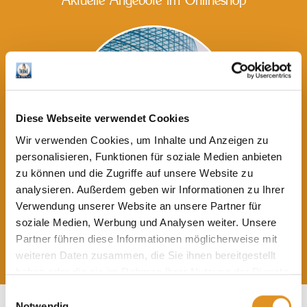
Aktuelle Angebote im Onlineshop
Diese Webseite verwendet Cookies
Wir verwenden Cookies, um Inhalte und Anzeigen zu
personalisieren, Funktionen für soziale Medien anbieten
zu können und die Zugriffe auf unsere Website zu
analysieren. Außerdem geben wir Informationen zu Ihrer
Eintrittsgutscheine
Verwendung unserer Website an unsere Partner für
ab 25,00 €
soziale Medien, Werbung und Analysen weiter. Unsere
Partner führen diese Informationen möglicherweise mit
Weitere
Angebote
weiteren Daten zusammen, die Sie ihnen bereitgestellt
haben oder die sie im Rahmen Ihrer Nutzung der Dienste
gesammelt haben. Sie geben Einwilligung zu unseren
Einwilligungsauswahl
Cookies, wenn Sie unsere Webseite weiterhin nutzen.
Notwendig