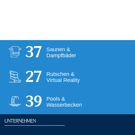
38
Saunen &
Dampfbäder
28
Rutschen &
Virtual Reality
40
Pools &
Wasserbecken
UNTERNEHMEN