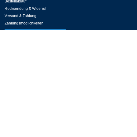
Bestellablauf
Rücksendung & Widerruf
Versand & Zahlung
Zahlungsmöglichkeiten
KUNDENSERVICE
Häufige Fragen
Kontakt zum Kundenservice
Preise, Öffnungszeiten & Revisionen
Online Reservierung
Fundbüro