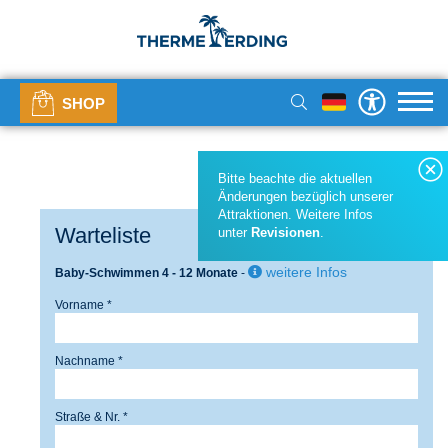
SHOP
Bitte beachte die aktuellen
Änderungen bezüglich unserer
Attraktionen. Weitere Infos
Warteliste
unter
Revisionen
.
weitere Infos
Baby-Schwimmen 4 - 12 Monate
-
Vorname *
Nachname *
Straße & Nr. *