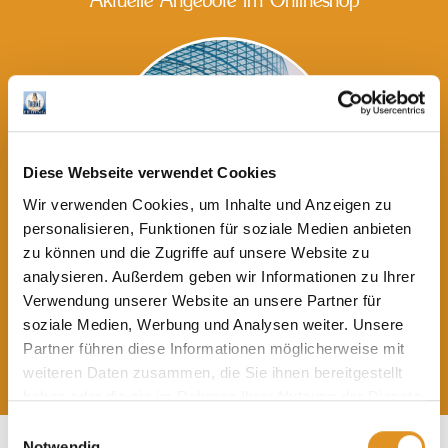
Aktuelle Angebote im Onlineshop
Diese Webseite verwendet Cookies
Wir verwenden Cookies, um Inhalte und Anzeigen zu
personalisieren, Funktionen für soziale Medien anbieten
zu können und die Zugriffe auf unsere Website zu
analysieren. Außerdem geben wir Informationen zu Ihrer
Eintrittsgutscheine
Verwendung unserer Website an unsere Partner für
ab 25,00 €
soziale Medien, Werbung und Analysen weiter. Unsere
Partner führen diese Informationen möglicherweise mit
Weitere
Angebote
weiteren Daten zusammen, die Sie ihnen bereitgestellt
haben oder die sie im Rahmen Ihrer Nutzung der Dienste
gesammelt haben. Sie geben Einwilligung zu unseren
Einwilligungsauswahl
Cookies, wenn Sie unsere Webseite weiterhin nutzen.
Notwendig