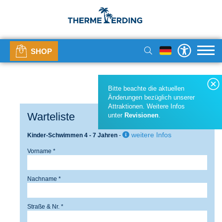
SHOP
Bitte beachte die aktuellen
Änderungen bezüglich unserer
Attraktionen. Weitere Infos
Warteliste
unter
Revisionen
.
weitere Infos
Kinder-Schwimmen 4 - 7 Jahren
-
Vorname *
Nachname *
Straße & Nr. *