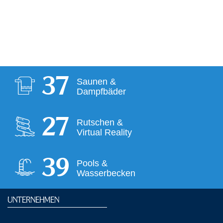
37
Saunen &
Dampfbäder
28
Rutschen &
Virtual Reality
39
Pools &
Wasserbecken
UNTERNEHMEN