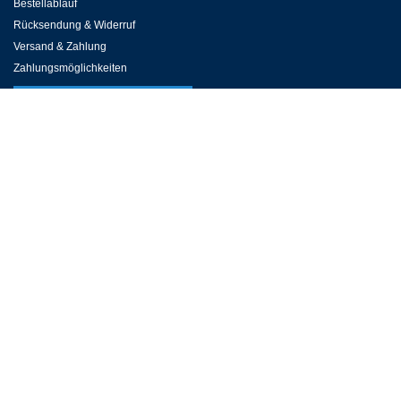
Bestellablauf
Rücksendung & Widerruf
Versand & Zahlung
Zahlungsmöglichkeiten
KUNDENSERVICE
Häufige Fragen
Kontakt zum Kundenservice
Preise, Öffnungszeiten & Revisionen
Online Reservierung
Fundbüro