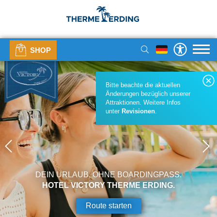
SHOP
Bitte beachte die aktuellen
Änderungen bezüglich unserer
Attraktionen. Weitere Infos
unter
Revisionen
.
DEIN URLAUB. OHNE BOARDINGPASS.
HOTEL VICTORY THERME ERDING.
Route starten