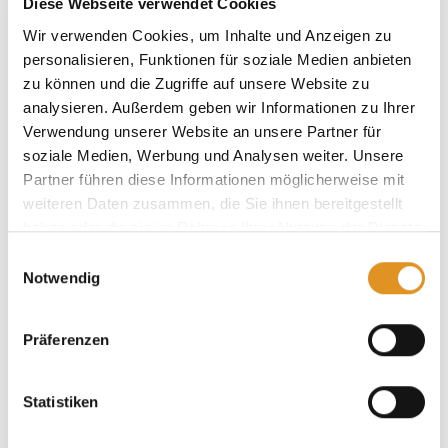
Diese Webseite verwendet Cookies
Wir verwenden Cookies, um Inhalte und Anzeigen zu
personalisieren, Funktionen für soziale Medien anbieten
zu können und die Zugriffe auf unsere Website zu
Jetzt entdecken!
analysieren. Außerdem geben wir Informationen zu Ihrer
Verwendung unserer Website an unsere Partner für
soziale Medien, Werbung und Analysen weiter. Unsere
Partner führen diese Informationen möglicherweise mit
weiteren Daten zusammen, die Sie ihnen bereitgestellt
haben oder die sie im Rahmen Ihrer Nutzung der Dienste
gesammelt haben. Sie geben Einwilligung zu unseren
Einwilligungsauswahl
Cookies, wenn Sie unsere Webseite weiterhin nutzen.
Notwendig
Präferenzen
Statistiken
Hotelgutscheine