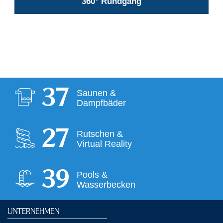
360° Rundgang
38
Saunen &
Dampfbäder
28
Rutschen &
Virtual Reality
40
Pools &
Wasserbecken
UNTERNEHMEN