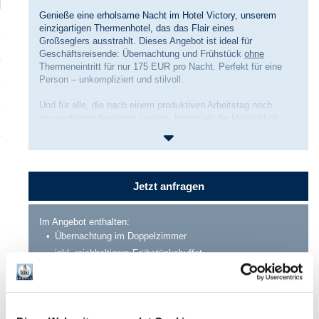
Genieße eine erholsame Nacht im Hotel Victory, unserem
einzigartigen Thermenhotel, das das Flair eines
Großseglers ausstrahlt. Dieses Angebot ist ideal für
Geschäftsreisende: Übernachtung und Frühstück
ohne
Thermeneintritt für nur 175 EUR pro Nacht. Perfekt für eine
Person – unkompliziert und stilvoll.
Und für alle, die nach einem produktiven Arbeitstag noch
den perfekten Ausklang suchen, bieten wir die Möglichkeit,
nach Feierabend spontan zu entscheiden, unsere
Thermenwelt für Entspannung und Erholung zu nutzen.
Ganz nach deinen Bedürfnissen – für den perfekten
Ausgleich zwischen Arbeit und Wohlbefinden.
Jetzt anfragen
Nur auf Anfrage unter
reservierung@victory-hotel.de
buchbar.
Im Angebot enthalten:
Übernachtung im Doppelzimmer
inkl. reichhaltigem Frühstücksbuffet
ohne Thermeneintritt
für 175 € pro Nacht