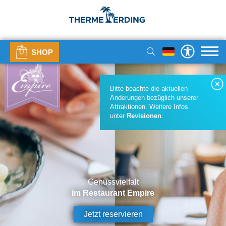
SHOP
Bitte beachte die aktuellen
Änderungen bezüglich unserer
Attraktionen. Weitere Infos
unter
Revisionen
.
Genussvielfalt
im Restaurant Empire
Jetzt reservieren