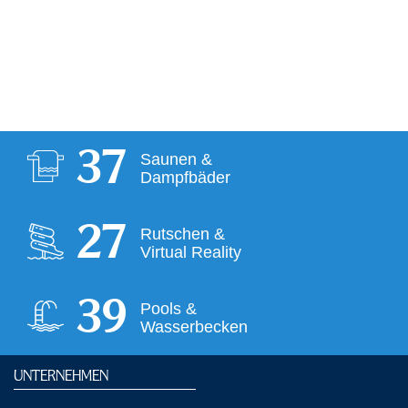
38
Saunen &
Dampfbäder
28
Rutschen &
Virtual Reality
40
Pools &
Wasserbecken
UNTERNEHMEN