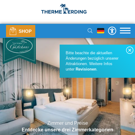
SHOP
Bitte beachte die aktuellen
Änderungen bezüglich unserer
Attraktionen. Weitere Infos
unter
Revisionen
.
Zimmer und Preise
Entdecke unsere drei Zimmerkategorien