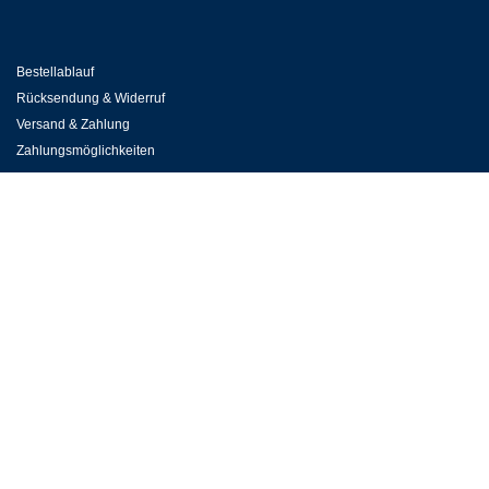
Bestellablauf
Rücksendung & Widerruf
Versand & Zahlung
Zahlungsmöglichkeiten
RERSERVIERUNGSABTEILUNG
Wissenswertes zur Buchung & zum Aufenthalt
Zimmerbuchung
Kontakt Victory Gästehaus