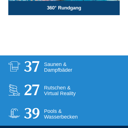
360° Rundgang
38
Saunen &
Dampfbäder
28
Rutschen &
Virtual Reality
40
Pools &
Wasserbecken