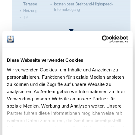
Terasse
kostenloser Breitband-Highspeed-
Internetzugang
Heizung
TV
Preise & buchen
Diese Webseite verwendet Cookies
Optional zubuchbar:
Wir verwenden Cookies, um Inhalte und Anzeigen zu
Frühstücksbuffet:
personalisieren, Funktionen für soziale Medien anbieten
19 € pro Person
zu können und die Zugriffe auf unsere Website zu
Abendessen als 3-Gang-Menü im Restaurant Empire des
Hotel Victory
analysieren. Außerdem geben wir Informationen zu Ihrer
oder á-la-Carte (bitte um vorherige Reservierung)
Verwendung unserer Website an unsere Partner für
Waschmaschine pro Waschgang: 2 €
soziale Medien, Werbung und Analysen weiter. Unsere
Trockner pro Durchlauf:1 €
Partner führen diese Informationen möglicherweise mit
Babybett: 6 € pro Nacht
weiteren Daten zusammen, die Sie ihnen bereitgestellt
haben oder die sie im Rahmen Ihrer Nutzung der Dienste
gesammelt haben. Sie geben Einwilligung zu unseren