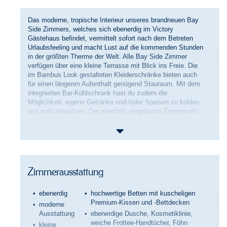
Das moderne, tropische Interieur unseres brandneuen Bay
Side Zimmers, welches sich ebenerdig im Victory
Gästehaus befindet, vermittelt sofort nach dem Betreten
Urlaubsfeeling und macht Lust auf die kommenden Stunden
in der größten Therme der Welt. Alle Bay Side Zimmer
verfügen über eine kleine Terrasse mit Blick ins Freie. Die
im Bambus Look gestalteten Kleiderschränke bieten auch
für einen längeren Aufenthalt genügend Stauraum. Mit dem
integrierten Bar-Kühlschrank hast du zudem die
Möglichkeit, eigene Getränke und-/oder Speisen zu kühlen
und aufzubewahren. Der ebenfalls eingebaute Zimmersafe
bewahrt Wertsachen und Schmuck sicher auf.
Wir haben neben speziellen Arrangements für Familien,
auch Angebote für Langzeitgäste. Genieße deinen privaten
oder geschäftlichen Aufenthalt in unserem modernen Bay
Side Zimmer im Victory Gästehaus, nur 100 Meter
Zimmerausstattung
gegenüber der Therme Erding.
ebenerdig
hochwertige Betten mit kuscheligen
Premium-Kissen und -Bettdecken
moderne
Ausstattung
ebenerdige Dusche, Kosmetiklinie,
weiche Frottee-Handtücher, Föhn
kleine