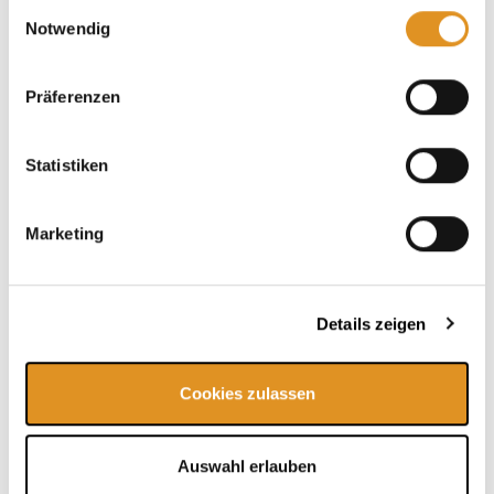
Einwilligungsauswahl
Cookies, wenn Sie unsere Webseite weiterhin nutzen.
Notwendig
Präferenzen
Jetzt entdecken!
Statistiken
Marketing
Details zeigen
Cookies zulassen
Auswahl erlauben
Geschenkgutscheine