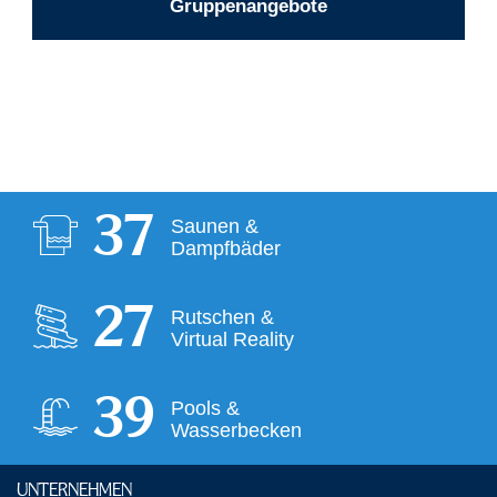
Gruppenangebote
38
Saunen &
Dampfbäder
28
Rutschen &
Virtual Reality
40
Pools &
Wasserbecken
UNTERNEHMEN