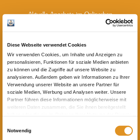
Jeden Dienstag erwartet dich im
Restaurant Empire
ein
exklusives 3-Gänge-Menü – von feiner Burrata über frische
Tagliarini mit Trüffel bis zum süßen Abschluss mit Affogato.
Aktuelle Angebote im Onlineshop
Dazu gibt es pro Menü einen Aperol Spritz gratis.
Reservieren Sie jetzt
und lass dich kulinarisch verwöhnen!
Diese Webseite verwendet Cookies
Informationen zu dem genauen Programm findest du
hier
. Es wird kein
Wir verwenden Cookies, um Inhalte und Anzeigen zu
extra Ticket benötigt und es fallen keine Zusatzkosten
an. Programmänderungen sind vorbehalten.
personalisieren, Funktionen für soziale Medien anbieten
zu können und die Zugriffe auf unsere Website zu
analysieren. Außerdem geben wir Informationen zu Ihrer
Verwendung unserer Website an unsere Partner für
soziale Medien, Werbung und Analysen weiter. Unsere
Partner führen diese Informationen möglicherweise mit
Eintrittsgutscheine
weiteren Daten zusammen, die Sie ihnen bereitgestellt
ab 25,00 €
haben oder die sie im Rahmen Ihrer Nutzung der Dienste
gesammelt haben. Sie geben Einwilligung zu unseren
Einwilligungsauswahl
Cookies, wenn Sie unsere Webseite weiterhin nutzen.
Weitere
Angebote
Notwendig