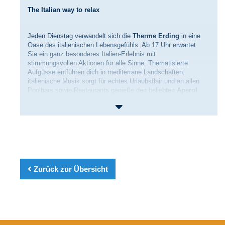
The Italian way to relax
Jeden Dienstag verwandelt sich die
Therme Erding
in eine
Oase des italienischen Lebensgefühls. Ab 17 Uhr erwartet
Sie ein ganz besonderes Italien-Erlebnis mit
stimmungsvollen Aktionen für alle Sinne: Thematisierte
Aufgüsse entführen dich in mediterrane Landschaften,
italienische Musik sorgt für echtes Urlaubsflair und an allen
Poolbars sowie Restaurants genieße den beliebten
Aperol
Spritz
zum Aktionspreis von
nur 5,90 €
.
Schon ab 16 Uhr lohnt sich der Besuch besonders – denn
dann erhältst du
eine Stunde Badezeit geschenkt
! Der
La
Dolce Vita-Rabatt
ist ab 16 Uhr direkt am Empfang der
Therme Erding buchbar.
Ob mit Freunden, zu zweit oder einfach zum Abschalten –
Zurück zur Übersicht
beim „La Dolce Vita Tuesday“ erlebe Wellness wie in Bella
Italia!
La Dolce Vita Tuesday auch im Restaurant Empire!