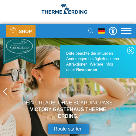
SHOP
Bitte beachte die aktuellen
Änderungen bezüglich unserer
Attraktionen. Weitere Infos
unter
Revisionen
.
DEIN URLAUB. OHNE BOARDINGPASS.
VICTORY GÄSTEHAUS THERME
ERDING.
Route starten