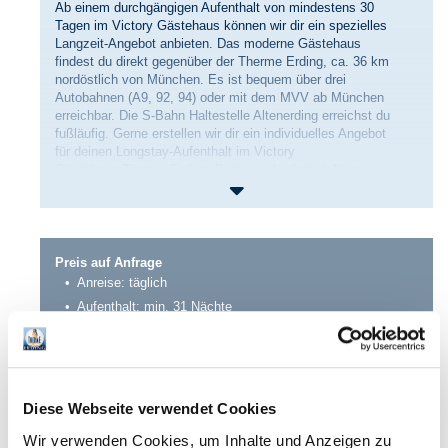
Ab einem durchgängigen Aufenthalt von mindestens 30
Tagen im Victory Gästehaus können wir dir ein spezielles
Langzeit-Angebot anbieten. Das moderne Gästehaus
findest du direkt gegenüber der Therme Erding, ca. 36 km
nordöstlich von München. Es ist bequem über drei
Autobahnen (A9, 92, 94) oder mit dem MVV ab München
erreichbar. Die S-Bahn Haltestelle Altenerding erreichst du
fußläufig. Gerne erstellen wir dir ein individuelles Angebot
für deinen Longstay-Aufenthalt im Victory
Gästehaus Therme Erding. Bitte wende dich dafür an
unsere Reservierungsabteilung:
Telefon:
+49 (0) 8122 - 550 -6550
E-Mail:
reservierung@victory-gaestehaus.de
Preis auf Anfrage
Anreise: täglich
Aufenthalt: min. 31 Nächte
Diese Webseite verwendet Cookies
Jetzt entdecken!
Wir verwenden Cookies, um Inhalte und Anzeigen zu