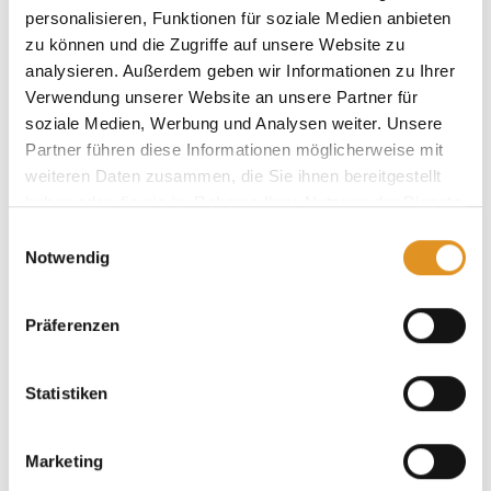
personalisieren, Funktionen für soziale Medien anbieten
zu können und die Zugriffe auf unsere Website zu
analysieren. Außerdem geben wir Informationen zu Ihrer
Verwendung unserer Website an unsere Partner für
soziale Medien, Werbung und Analysen weiter. Unsere
Partner führen diese Informationen möglicherweise mit
weiteren Daten zusammen, die Sie ihnen bereitgestellt
haben oder die sie im Rahmen Ihrer Nutzung der Dienste
gesammelt haben. Sie geben Einwilligung zu unseren
Einwilligungsauswahl
Cookies, wenn Sie unsere Webseite weiterhin nutzen.
Notwendig
Präferenzen
Geschenkgutscheine
Statistiken
Marketing