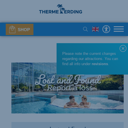
SHOP
Please note the current changes
regarding our attractions. You can
find all info under
revisions
.