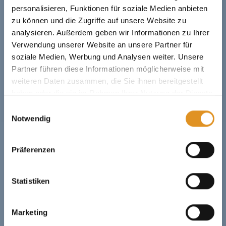
personalisieren, Funktionen für soziale Medien anbieten
zu können und die Zugriffe auf unsere Website zu
analysieren. Außerdem geben wir Informationen zu Ihrer
Verwendung unserer Website an unsere Partner für
soziale Medien, Werbung und Analysen weiter. Unsere
Partner führen diese Informationen möglicherweise mit
weiteren Daten zusammen, die Sie ihnen bereitgestellt
haben oder die sie im Rahmen Ihrer Nutzung der Dienste
gesammelt haben. Sie geben Einwilligung zu unseren
Einwilligungsauswahl
Cookies, wenn Sie unsere Webseite weiterhin nutzen.
Notwendig
Präferenzen
Statistiken
Marketing