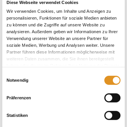
Diese Webseite verwendet Cookies
Wir verwenden Cookies, um Inhalte und Anzeigen zu
personalisieren, Funktionen für soziale Medien anbieten
zu können und die Zugriffe auf unsere Website zu
analysieren. Außerdem geben wir Informationen zu Ihrer
Verwendung unserer Website an unsere Partner für
soziale Medien, Werbung und Analysen weiter. Unsere
Partner führen diese Informationen möglicherweise mit
weiteren Daten zusammen, die Sie ihnen bereitgestellt
haben oder die sie im Rahmen Ihrer Nutzung der Dienste
Vital & Sauna
gesammelt haben. Sie geben Einwilligung zu unseren
Einwilligungsauswahl
Cookies, wenn Sie unsere Webseite weiterhin nutzen.
Notwendig
Präferenzen
Statistiken
Notes on the program