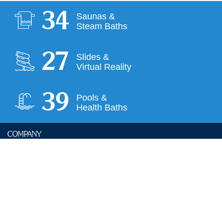
35
Saunas &
Steam Baths
28
Slides &
Virtual Reality
39
Pools &
Health Baths
COMPANY
House and bathing rules
Career
Press
Partner Hotels