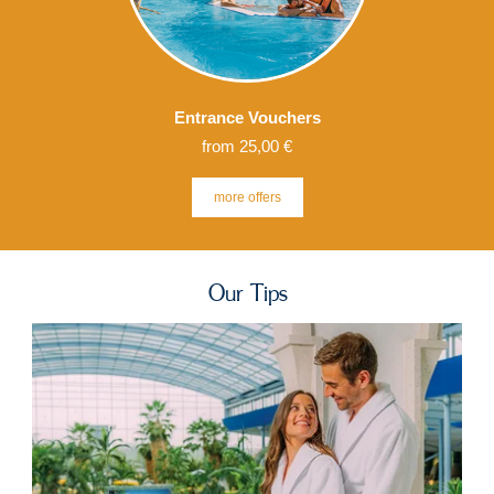
Entrance Vouchers
from 25,00 €
more
offers
Our Tips