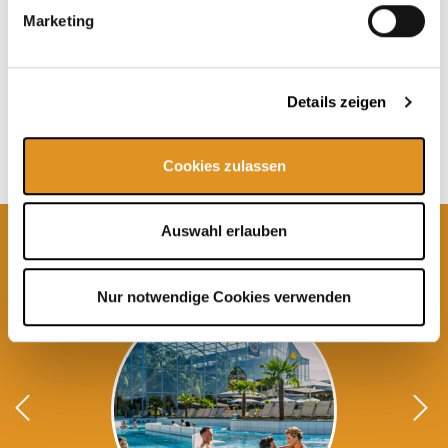
This programme is a voluntary service of THERME ERDING.
Marketing
Subject to alterations. Sometimes facemasks and peelings can
cause skin irritation. Staining on textiles can occur. In these
cases no liability can be accepted. The temperature declarations
can sometimes vary
Details zeigen
Cookies zulassen
Auswahl erlauben
Current Offers
Nur notwendige Cookies verwenden