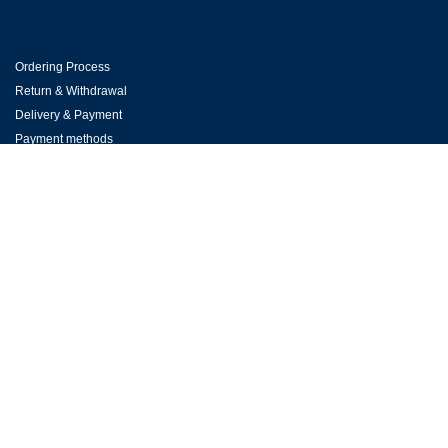
Ordering Process
Return & Withdrawal
Delivery & Payment
Payment methods
RESERVATIONS DEPARTMENT
Useful information prior to booking & your stay
Room reservation
Contact Hotel Victory