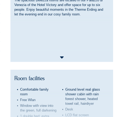
The spacious Belezza rooms are located in our Palazzo di
Venezia of the Hotel Victory and offer space for up to six
people. Enjoy beautiful moments in the Therme Erding and
let the evening end in our cosy family room.
Room facilities
Comfortable family
Ground level real glass
room
shower cabin with rain
forest shower, heated
Free Wlan
towel rail, hairdryer
Window with view into
Desk
the green, full darkening
LCD flat screen
1 double bed: extra