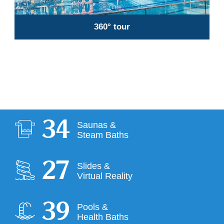
360° tour
35
Saunas &
Steam Baths
28
Slides &
Virtual Reality
40
Pools &
Health Baths