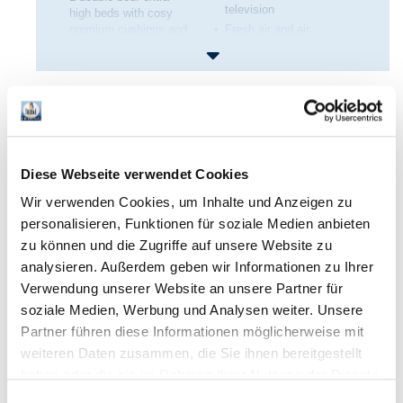
television
high beds with cosy
premium cushions and
Fresh air and air
duvets from Mühldorfer
conditioning system
1-2 bunk beds
Central light and climate
control
Safe
Rates & booking
3 - 6 people
Diese Webseite verwendet Cookies
Double bed + 1-2 bunk beds
Wir verwenden Cookies, um Inhalte und Anzeigen zu
View to nature
personalisieren, Funktionen für soziale Medien anbieten
Inclusive:
zu können und die Zugriffe auf unsere Website zu
Breakfast buffet
analysieren. Außerdem geben wir Informationen zu Ihrer
Admission to all areas of Therme Erding (including Vital &
Verwendung unserer Website an unsere Partner für
Sauna, Vital Oasis and Therme with the Wave and
soziale Medien, Werbung und Analysen weiter. Unsere
Galaxy) depending on the rate
Partner führen diese Informationen möglicherweise mit
weiteren Daten zusammen, die Sie ihnen bereitgestellt
haben oder die sie im Rahmen Ihrer Nutzung der Dienste
gesammelt haben. Sie geben Einwilligung zu unseren
Einwilligungsauswahl
Room service