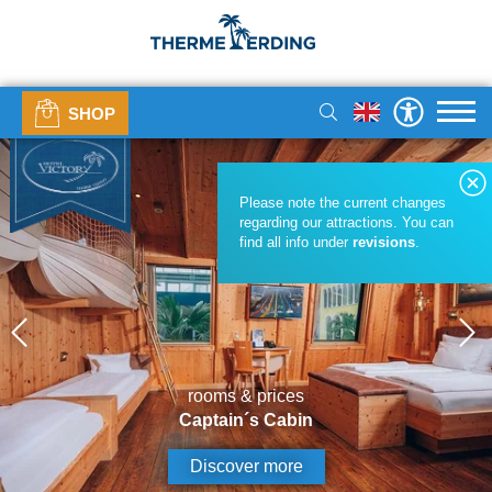
SHOP
Please note the current changes
regarding our attractions. You can
find all info under
revisions
.
rooms & prices
Captain´s Cabin
Discover more