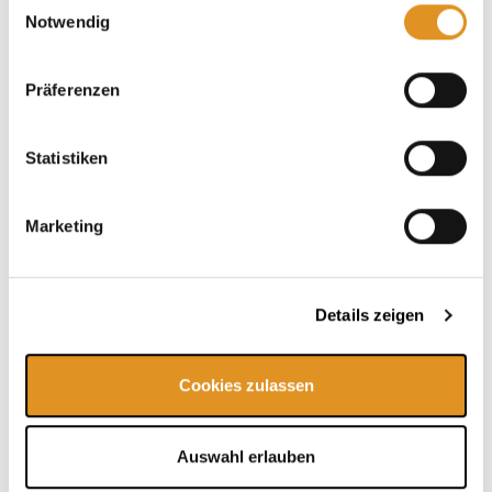
Cookies, wenn Sie unsere Webseite weiterhin nutzen.
Notwendig
Präferenzen
Discover now!
Statistiken
Marketing
Details zeigen
Cookies zulassen
Auswahl erlauben